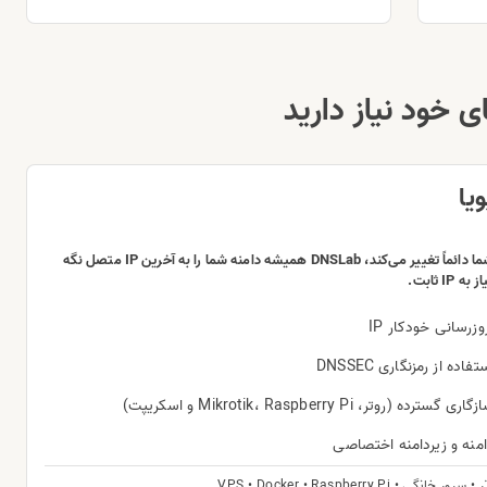
 خود نیاز دارید
اگر IP اینترنت شما دائماً تغییر می‌کند، DNSLab همیشه دامنه شما را به آخرین IP متصل نگه
IP ثابت.
وزرسانی خودکار IP
تفاده از رمزنگاری DNSSEC
گاری گسترده (روتر، Mikrotik، Raspberry Pi و اسکریپت)
منه و زیردامنه اختصاصی
ی • VPS • Docker • Raspberry Pi