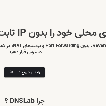
ا بدون IP ثابت روی اینترنت منتشر کنید.
با DDNS و roxy
دسترس قرار دهید.
رایگان شروع کنید 🚀
چرا DNSLab ؟