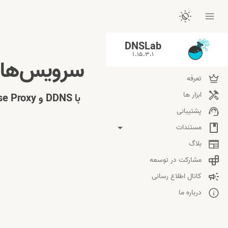
DNSLab
1.15.3.1
سرویس‌های محلی خود ر
تعرفه
ابزار ها
پشتیبانی
مستندات
بلاگ
Reverse Proxy
Dynamic DNS
نصب و راه اندازی
مشارکت در توسعه
موارد استفاده
تنظیمات مودم
کانال اطلاع رسانی
درباره ما
تنظیمات TP-Link
بازی‌های لن
تنظیمات D-Link
دوربین مداربسته
Remote Desktop (RDP)