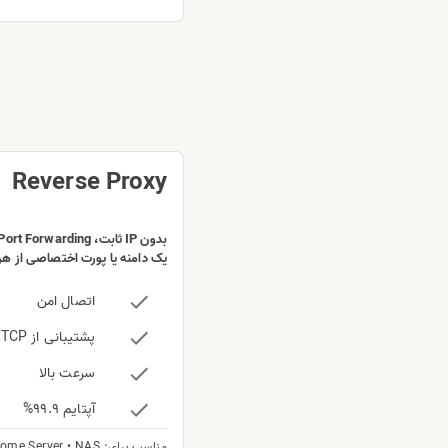
Reverse Proxy
یک دامنه یا پورت اختصاصی از هر
اتصال امن
پشتیبانی از HTTP ، HTTPS ، TCP و UDP
سرعت بالا
آپتایم 99.9%
مناسب برای: Home Server • NAS • دوربین مدار بسته • Remote Desktop • Game Server