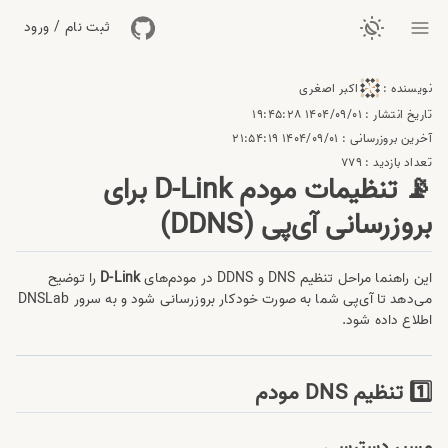
ثبت نام / ورود
نویسنده :
اکبر اصغری
تاریخ انتشار :
1404/09/01 19:45:28
آخرین بروزرسانی :
1404/09/01 21:54:19
تعداد بازدید :
779
📡 تنظیمات مودم D-Link برای
بروزرسانی آی‌پی (DDNS)
این راهنما مراحل تنظیم DNS و DDNS در مودم‌های
D-Link
را توضیح
می‌دهد تا آی‌پی شما به صورت خودکار بروزرسانی شود و به سرور DNSLab
اطلاع داده شود.
1️⃣ تنظیم DNS مودم
مسیر دسترسی