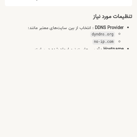
تنظیمات مورد نیاز
DDNS Provider
: انتخاب از بین سایت‌های معتبر مانند:
dyndns.org
no-ip.com
Hostname
: آدرس هاست نیم ایجاد شده در سایت
Username
: نام کاربری خود را وارد کنید
Password
: رمز عبور کاربری خود را وارد کنید
✅ نتیجه نهایی
پس از انجام تنظیمات بالا:
مودم شما در صورت تغییر آی‌پی، به صورت خودکار به سرور
DNSLab
اطلاع‌رسانی می‌کند.
آی‌پی جدید جایگزین آی‌پی قبلی خواهد شد.
اتصال پایدارتر و مدیریت ساده‌تر برای سرویس‌های تحت شبکه فراهم